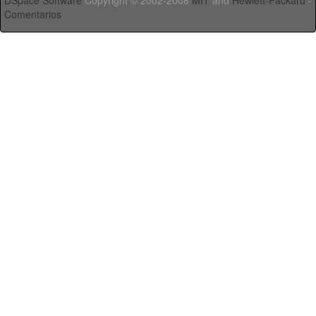
DSpace Software
Copyright © 2002-2008
MIT
and
Hewlett-Packard
-
Comentarios