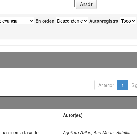
En orden
Autor/registro
Anterior
1
Si
Autor(es)
mpacto en la tasa de
Aguilera Avilés, Ana María
;
Batallas