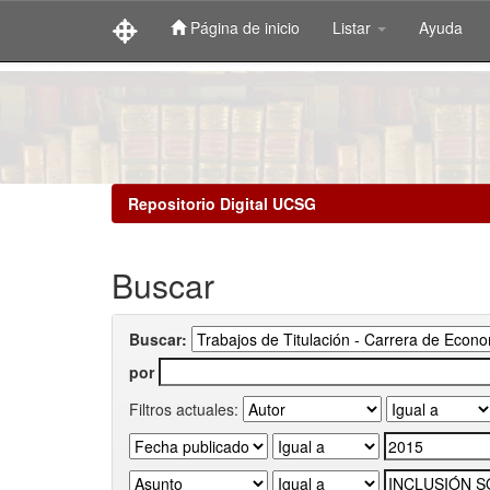
Página de inicio
Listar
Ayuda
Skip
navigation
Repositorio Digital UCSG
Buscar
Buscar:
por
Filtros actuales: