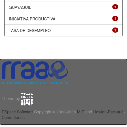
GUAYAQUIL
1
INICIATIVA PRODUCTIVA
1
TASA DE DESEMPLEO
1
Theme by
DSpace Software
Copyright © 2002-2008
MIT
and
Hewlett-Packard
-
Comentarios