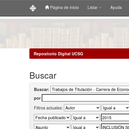
Página de inicio
Listar
Ayuda
Skip
navigation
Repositorio Digital UCSG
Buscar
Buscar:
por
Filtros actuales: