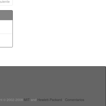
guiente
ht © 2002-2008
MIT
and
Hewlett-Packard
-
Comentarios