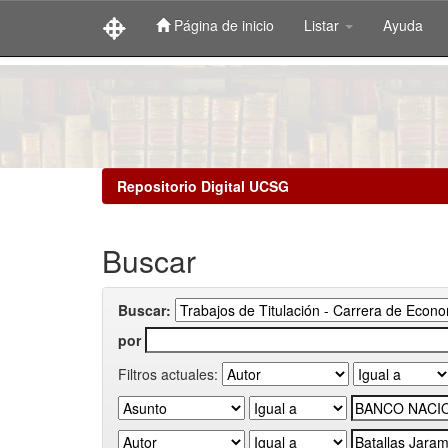
Página de inicio
Listar
Ayuda
Skip
navigation
Repositorio Digital UCSG
Buscar
Buscar:
por
Filtros actuales: