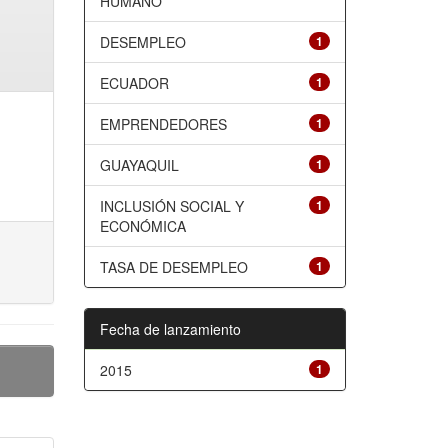
HUMANO
DESEMPLEO
1
ECUADOR
1
EMPRENDEDORES
1
GUAYAQUIL
1
INCLUSIÓN SOCIAL Y
1
ECONÓMICA
TASA DE DESEMPLEO
1
Fecha de lanzamiento
2015
1