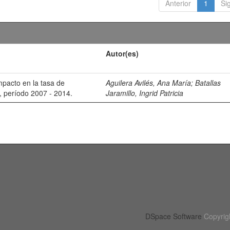
Anterior
1
Si
Autor(es)
mpacto en la tasa de
Aguilera Avilés, Ana María
;
Batallas
, período 2007 - 2014.
Jaramillo, Ingrid Patricia
DSpace Software
Copyrig