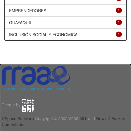
EMPRENDEDORES
1
GUAYAQUIL
1
INCLUSIÓN SOCIAL Y ECONÓMICA
1
Theme by
DSpace Software
Copyright © 2002-2008
MIT
and
Hewlett-Packard
-
Comentarios