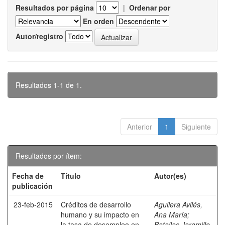
Resultados por página
|
Ordenar por
En orden
Autor/registro
Resultados 1-1 de 1.
Anterior
1
Siguiente
Resultados por ítem:
Fecha de
Título
Autor(es)
publicación
23-feb-2015
Créditos de desarrollo
Aguilera Avilés,
humano y su impacto en
Ana María
;
la tasa de desempleo en
Batallas Jaramillo,