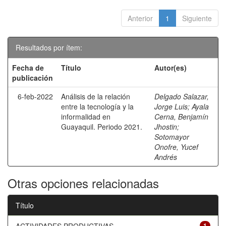
Anterior
1
Siguiente
Resultados por ítem:
Fecha de
Título
Autor(es)
publicación
6-feb-2022
Análisis de la relación
Delgado Salazar,
entre la tecnología y la
Jorge Luis
;
Ayala
informalidad en
Cerna, Benjamín
Guayaquil. Periodo 2021.
Jhostin
;
Sotomayor
Onofre, Yucef
Andrés
Otras opciones relacionadas
Título
1