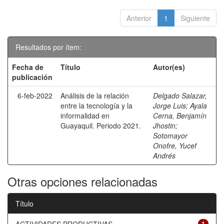
Anterior
1
Siguiente
Resultados por ítem:
Fecha de
Título
Autor(es)
publicación
6-feb-2022
Análisis de la relación
Delgado Salazar,
entre la tecnología y la
Jorge Luis
;
Ayala
informalidad en
Cerna, Benjamín
Guayaquil. Periodo 2021.
Jhostin
;
Sotomayor
Onofre, Yucef
Andrés
Otras opciones relacionadas
Título
1