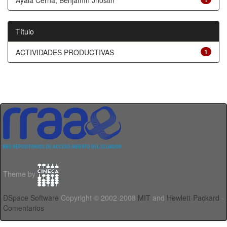
Ayala Cerna, Benjamín Jhostin
Título
ACTIVIDADES PRODUCTIVAS
1
Theme by
DSpace Software
Copyright © 2002-2008
MIT
and
Hewlett-Packard
-
Comentarios