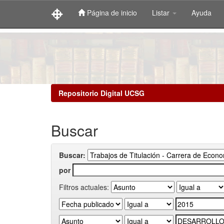
Página de inicio
Listar
Ayuda
Skip
navigation
Repositorio Digital UCSG
Buscar
Buscar:
por
Filtros actuales: