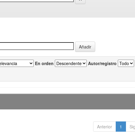
En orden
Autor/registro
Anterior
1
Si