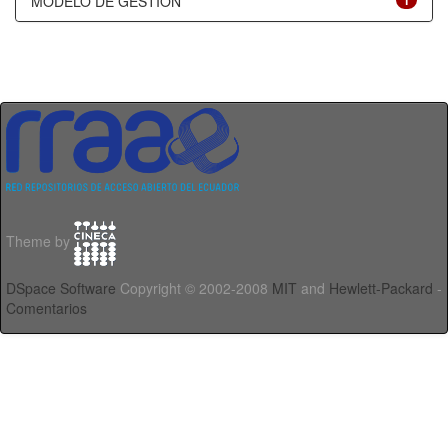
MODELO DE GESTIÓN
1
Theme by
DSpace Software
Copyright © 2002-2008
MIT
and
Hewlett-Packard
-
Comentarios