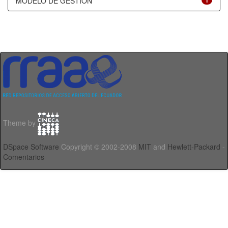
MODELO DE GESTIÓN
1
Theme by
DSpace Software
Copyright © 2002-2008
MIT
and
Hewlett-Packard
-
Comentarios