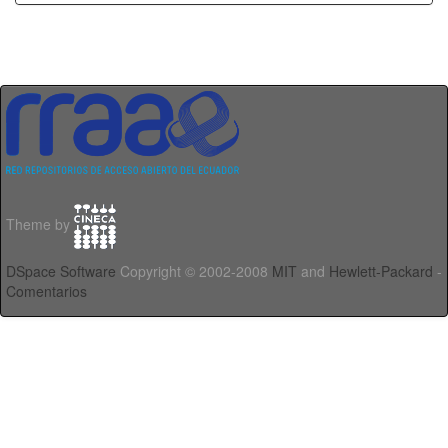
Theme by
DSpace Software
Copyright © 2002-2008
MIT
and
Hewlett-Packard
-
Comentarios