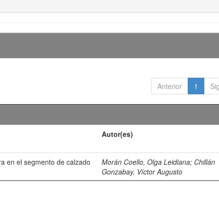
Anterior
1
Si
Autor(es)
ra en el segmento de calzado
Morán Coello, Olga Leidiana
;
Chillán
Gonzabay, Víctor Augusto