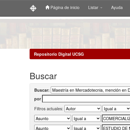
Página de inicio
Listar
Ayuda
Skip
navigation
Repositorio Digital UCSG
Buscar
Buscar:
por
Filtros actuales: