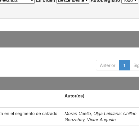
En orden
Autor/registro
Anterior
1
Si
Autor(es)
ra en el segmento de calzado
Morán Coello, Olga Leidiana
;
Chillán
Gonzabay, Víctor Augusto