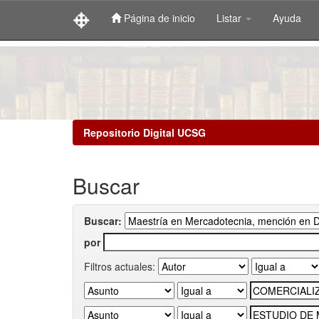
Página de inicio
Listar
Ayuda
Skip
navigation
Repositorio Digital UCSG
Buscar
Buscar:
por
Filtros actuales: