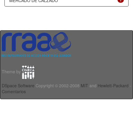
MERCADO DE CALZADO
1
Theme by
DSpace Software
Copyright © 2002-2008
MIT
and
Hewlett-Packard
-
Comentarios