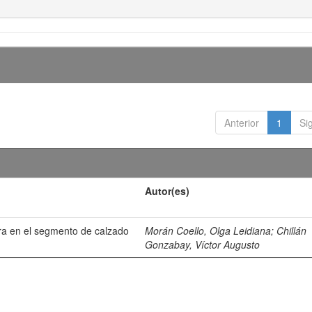
Anterior
1
Si
Autor(es)
ra en el segmento de calzado
Morán Coello, Olga Leidiana
;
Chillán
Gonzabay, Víctor Augusto