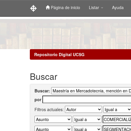
Página de inicio
Listar
Ayuda
Skip
navigation
Repositorio Digital UCSG
Buscar
Buscar:
por
Filtros actuales: