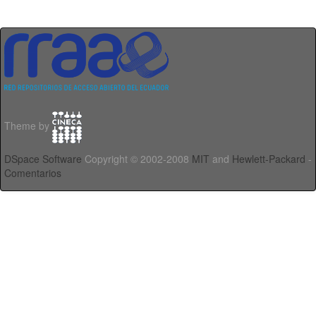
Theme by
DSpace Software
Copyright © 2002-2008
MIT
and
Hewlett-Packard
-
Comentarios