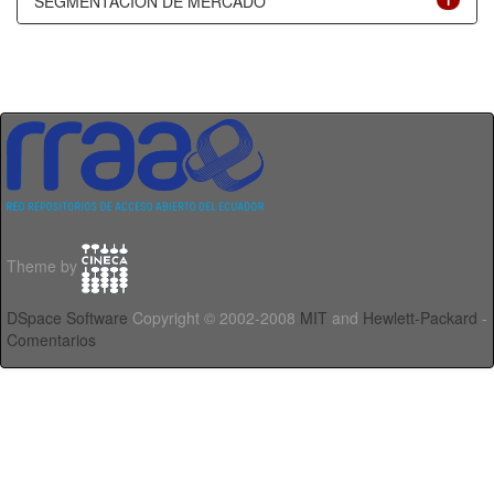
SEGMENTACIÓN DE MERCADO
1
Theme by
DSpace Software
Copyright © 2002-2008
MIT
and
Hewlett-Packard
-
Comentarios