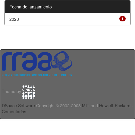
Fecha de lanzamiento
2023
1
Theme by
DSpace Software
Copyright © 2002-2008
MIT
and
Hewlett-Packard
-
Comentarios