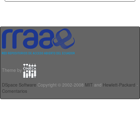
Theme by
DSpace Software
Copyright © 2002-2008
MIT
and
Hewlett-Packard
-
Comentarios