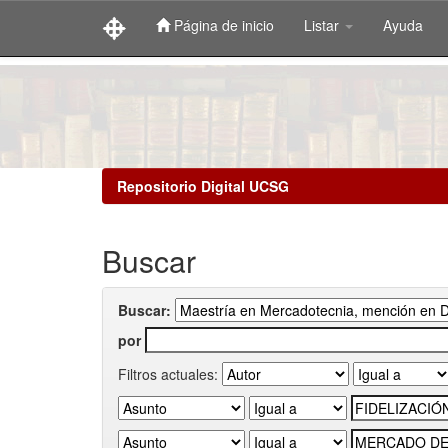
Página de inicio
Listar
Ayuda
Skip
navigation
Repositorio Digital UCSG
Buscar
Buscar:
por
Filtros actuales: