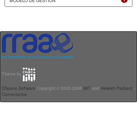
MODELO DE GESTIÓN
1
Theme by
DSpace Software
Copyright © 2002-2008
MIT
and
Hewlett-Packard
-
Comentarios