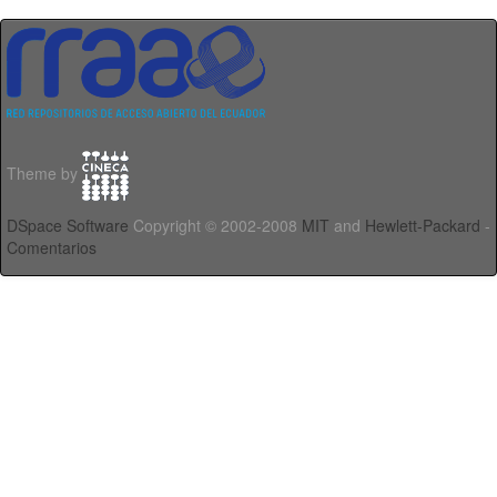
Theme by
DSpace Software
Copyright © 2002-2008
MIT
and
Hewlett-Packard
-
Comentarios