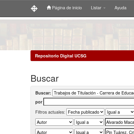
Página de inicio
Listar
Ayuda
Skip
navigation
Repositorio Digital UCSG
Buscar
Buscar:
por
Filtros actuales: