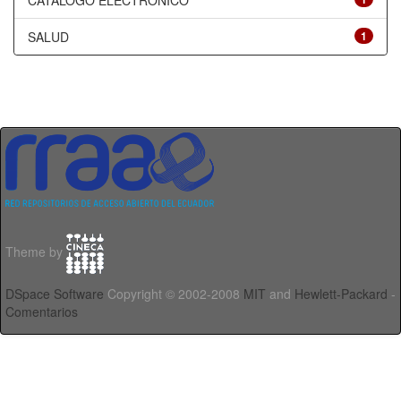
CATÁLOGO ELECTRÓNICO
SALUD
1
Theme by
DSpace Software
Copyright © 2002-2008
MIT
and
Hewlett-Packard
-
Comentarios