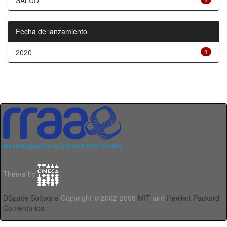
SALUD
Fecha de lanzamiento
2020
1
Theme by
DSpace Software
Copyright © 2002-2008
MIT
and
Hewlett-Packard
-
Comentarios