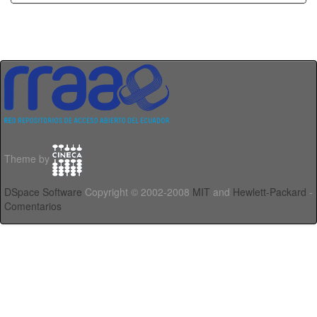
Theme by
DSpace Software
Copyright © 2002-2008
MIT
and
Hewlett-Packard
-
Comentarios