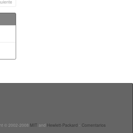
guiente
ht © 2002-2008
MIT
and
Hewlett-Packard
-
Comentarios