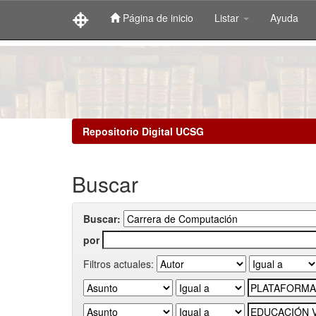
Página de inicio
Listar
Ayuda
Skip
navigation
Repositorio Digital UCSG
Buscar
Buscar:
por
Filtros actuales: