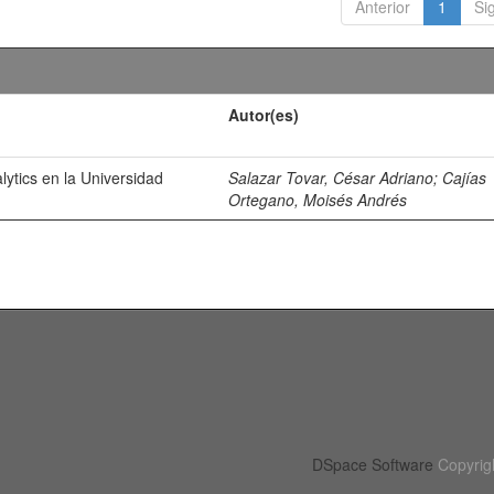
Anterior
1
Si
Autor(es)
lytics en la Universidad
Salazar Tovar, César Adriano
;
Cajías
Ortegano, Moisés Andrés
DSpace Software
Copyrig