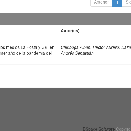
Anterior
1
Si
Autor(es)
n los medios La Posta y GK, en
Chiriboga Albán, Héctor Aurelio
;
Daza
rimer año de la pandemia del
Andrés Sebastián
DSpace Software
Copyrig