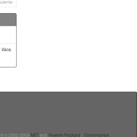
guiente
 Vaca,
ht © 2002-2008
MIT
and
Hewlett-Packard
-
Comentarios