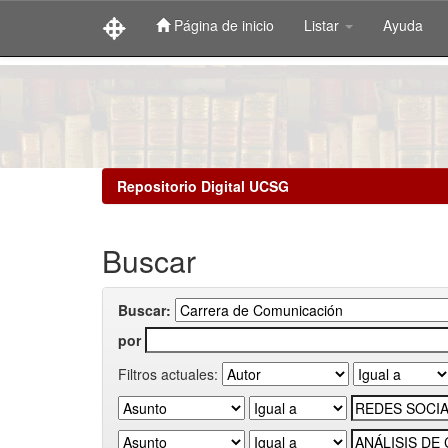
Página de inicio
Listar
Ayuda
Skip
navigation
Repositorio Digital UCSG
Buscar
Buscar:
por
Filtros actuales: