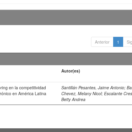
Anterior
1
Si
Autor(es)
ring en la competitividad
Santillán Pesantes, Jaime Antonio
;
Ba
ctrónico en América Latina
Chevez, Melany Nicol
;
Escalante Cre
Betty Andrea