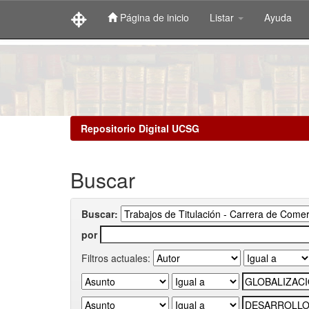
Página de inicio
Listar
Ayuda
Skip
navigation
Repositorio Digital UCSG
Buscar
Buscar:
por
Filtros actuales: