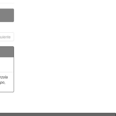
guiente
rzola
spo,