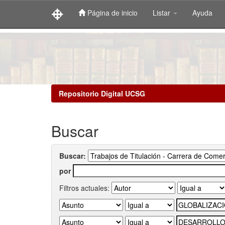
Página de inicio
Listar
Ayuda
Skip
navigation
Repositorio Digital UCSG
Buscar
Buscar:
por
Filtros actuales: