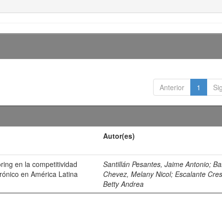
Anterior
1
Si
Autor(es)
ring en la competitividad
Santillán Pesantes, Jaime Antonio
;
Ba
ctrónico en América Latina
Chevez, Melany Nicol
;
Escalante Cre
Betty Andrea