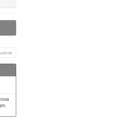
guiente
rzola
spo,