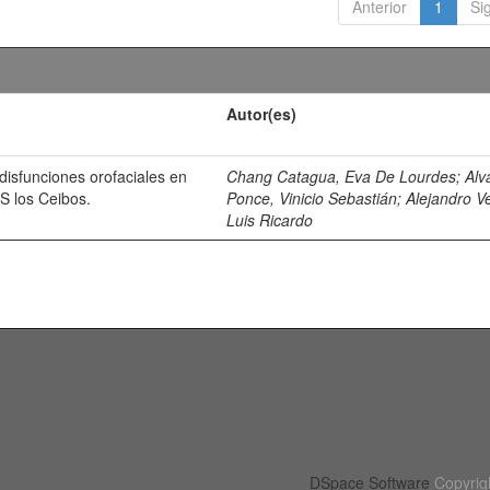
Anterior
1
Si
Autor(es)
disfunciones orofaciales en
Chang Catagua, Eva De Lourdes
;
Alv
ES los Ceibos.
Ponce, Vinicio Sebastián
;
Alejandro Ve
Luis Ricardo
DSpace Software
Copyrig