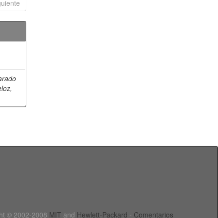
guiente
arado
loz,
ht © 2002-2008
MIT
and
Hewlett-Packard
-
Comentarios