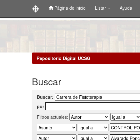
Página de inicio
Listar
Ayuda
Skip
navigation
Repositorio Digital UCSG
Buscar
Buscar:
por
Filtros actuales: