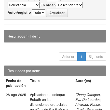
En orden
Autor/registro
Resultados 1-1 de 1.
Anterior
1
Siguiente
Resultados por ítem:
Fecha de
Título
Autor(es)
publicación
28-ago-2025
Aplicación del enfoque
Chang Catagua,
Bobath en las
Eva De Lourdes
;
disfunciones orofaciales
Alvarado Ponce,
en niños de 0 a 6 años en
Vinicio Sebastián
;