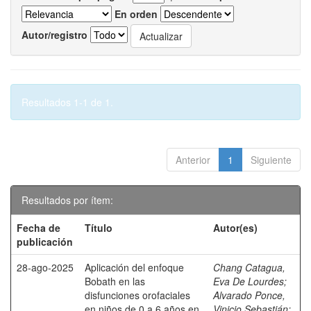
En orden
Autor/registro
Resultados 1-1 de 1.
Anterior
1
Siguiente
Resultados por ítem:
Fecha de
Título
Autor(es)
publicación
28-ago-2025
Aplicación del enfoque
Chang Catagua,
Bobath en las
Eva De Lourdes
;
disfunciones orofaciales
Alvarado Ponce,
en niños de 0 a 6 años en
Vinicio Sebastián
;