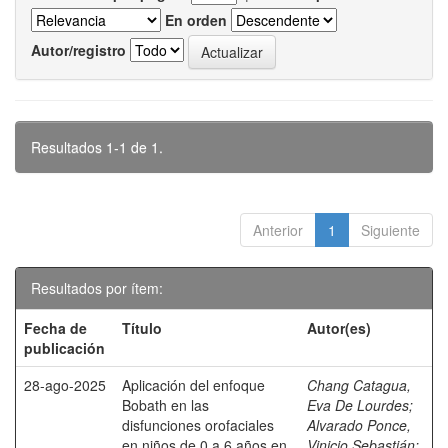
En orden
Autor/registro
Resultados 1-1 de 1.
Anterior
1
Siguiente
Resultados por ítem:
Fecha de
Título
Autor(es)
publicación
28-ago-2025
Aplicación del enfoque
Chang Catagua,
Bobath en las
Eva De Lourdes
;
disfunciones orofaciales
Alvarado Ponce,
en niños de 0 a 6 años en
Vinicio Sebastián
;