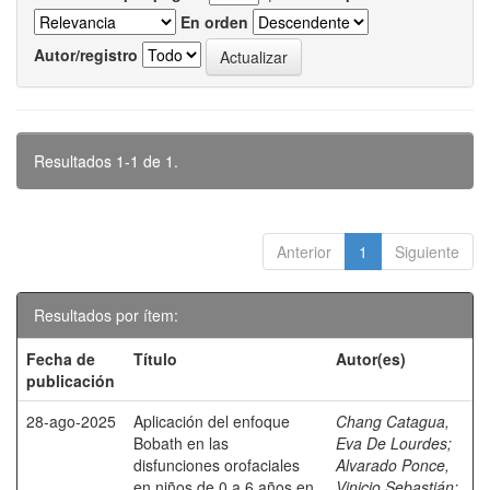
En orden
Autor/registro
Resultados 1-1 de 1.
Anterior
1
Siguiente
Resultados por ítem:
Fecha de
Título
Autor(es)
publicación
28-ago-2025
Aplicación del enfoque
Chang Catagua,
Bobath en las
Eva De Lourdes
;
disfunciones orofaciales
Alvarado Ponce,
en niños de 0 a 6 años en
Vinicio Sebastián
;