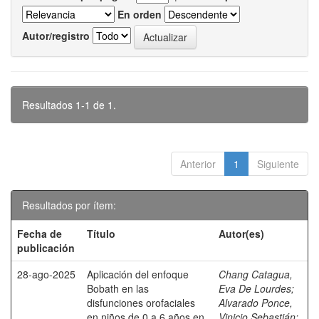
En orden
Autor/registro
Resultados 1-1 de 1.
Anterior
1
Siguiente
Resultados por ítem:
Fecha de
Título
Autor(es)
publicación
28-ago-2025
Aplicación del enfoque
Chang Catagua,
Bobath en las
Eva De Lourdes
;
disfunciones orofaciales
Alvarado Ponce,
en niños de 0 a 6 años en
Vinicio Sebastián
;