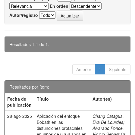
En orden
Autor/registro
Resultados 1-1 de 1.
Anterior
1
Siguiente
Resultados por ítem:
Fecha de
Título
Autor(es)
publicación
28-ago-2025
Aplicación del enfoque
Chang Catagua,
Bobath en las
Eva De Lourdes
;
disfunciones orofaciales
Alvarado Ponce,
en niños de 0 a 6 años en
Vinicio Sebastián
;