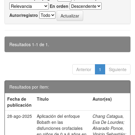
En orden
Autor/registro
Resultados 1-1 de 1.
Anterior
1
Siguiente
Resultados por ítem:
Fecha de
Título
Autor(es)
publicación
28-ago-2025
Aplicación del enfoque
Chang Catagua,
Bobath en las
Eva De Lourdes
;
disfunciones orofaciales
Alvarado Ponce,
en niños de 0 a 6 años en
Vinicio Sebastián
;