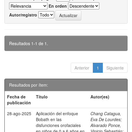
En orden
Autor/registro
Resultados 1-1 de 1.
Anterior
1
Siguiente
Resultados por ítem:
Fecha de
Título
Autor(es)
publicación
28-ago-2025
Aplicación del enfoque
Chang Catagua,
Bobath en las
Eva De Lourdes
;
disfunciones orofaciales
Alvarado Ponce,
en niños de 0 a 6 años en
Vinicio Sebastián
;