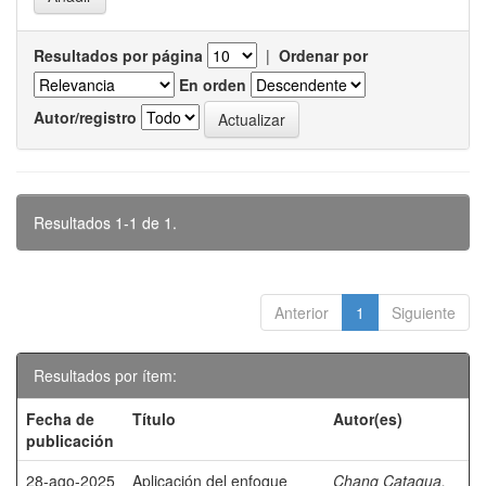
Resultados por página
|
Ordenar por
En orden
Autor/registro
Resultados 1-1 de 1.
Anterior
1
Siguiente
Resultados por ítem:
Fecha de
Título
Autor(es)
publicación
28-ago-2025
Aplicación del enfoque
Chang Catagua,