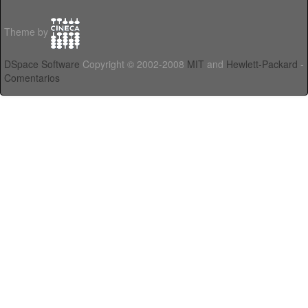
Theme by
DSpace Software
Copyright © 2002-2008
MIT
and
Hewlett-Packard
-
Comentarios