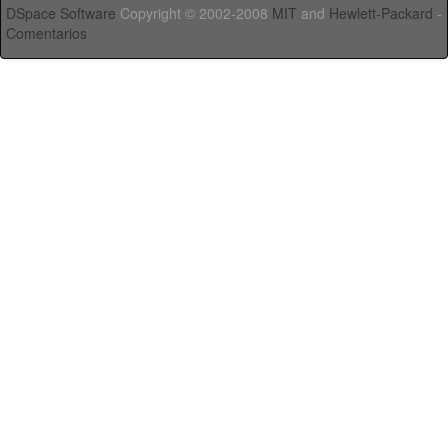
DSpace Software
Copyright © 2002-2008
MIT
and
Hewlett-Packard
-
Comentarios