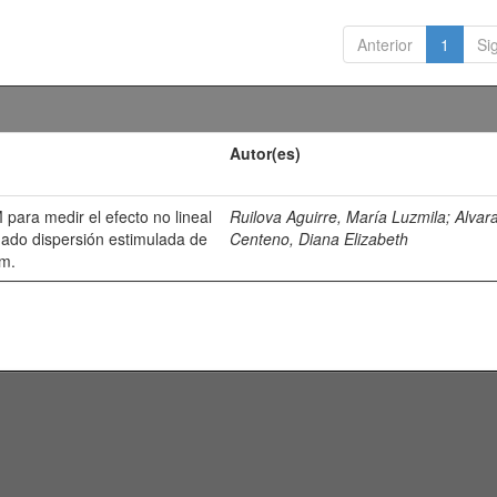
Anterior
1
Si
Autor(es)
para medir el efecto no lineal
Ruilova Aguirre, María Luzmila
;
Alvar
ado dispersión estimulada de
Centeno, Diana Elizabeth
em.