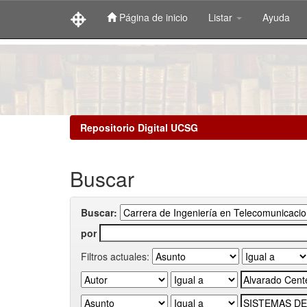
Página de inicio
Listar
Ayuda
Skip
navigation
Repositorio Digital UCSG
Buscar
Buscar:
por
Filtros actuales: