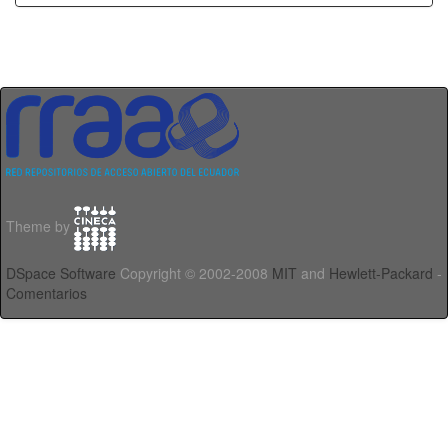
Theme by
DSpace Software
Copyright © 2002-2008
MIT
and
Hewlett-Packard
-
Comentarios