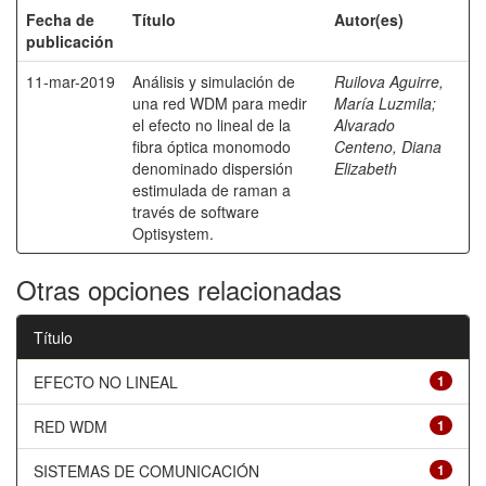
Fecha de
Título
Autor(es)
publicación
11-mar-2019
Análisis y simulación de
Ruilova Aguirre,
una red WDM para medir
María Luzmila
;
el efecto no lineal de la
Alvarado
fibra óptica monomodo
Centeno, Diana
denominado dispersión
Elizabeth
estimulada de raman a
través de software
Optisystem.
Otras opciones relacionadas
Título
EFECTO NO LINEAL
1
RED WDM
1
SISTEMAS DE COMUNICACIÓN
1