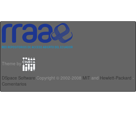
Theme by
DSpace Software
Copyright © 2002-2008
MIT
and
Hewlett-Packard
-
Comentarios