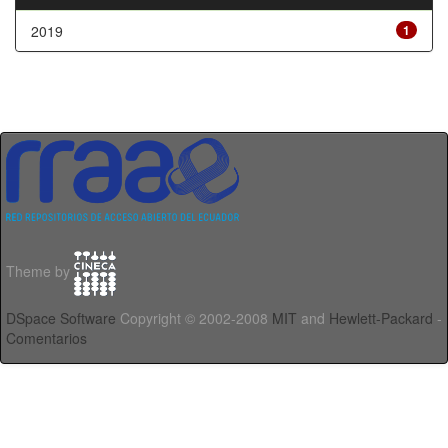
2019
1
Theme by
DSpace Software
Copyright © 2002-2008
MIT
and
Hewlett-Packard
-
Comentarios