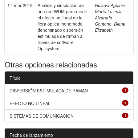
11-mar-2019
Análisis y simulación de
Ruilova Aguirre,
una red WDM para medir
María Luzmila
;
el efecto no lineal de la
Alvarado
fibra óptica monomodo
Centeno, Diana
denominado dispersión
Elizabeth
estimulada de raman a
través de software
Optisystem.
Otras opciones relacionadas
Título
DISPERSIÓN ESTIMULADA DE RAMAN
1
EFECTO NO LINEAL
1
SISTEMAS DE COMUNICACIÓN
1
Fecha de lanzamiento