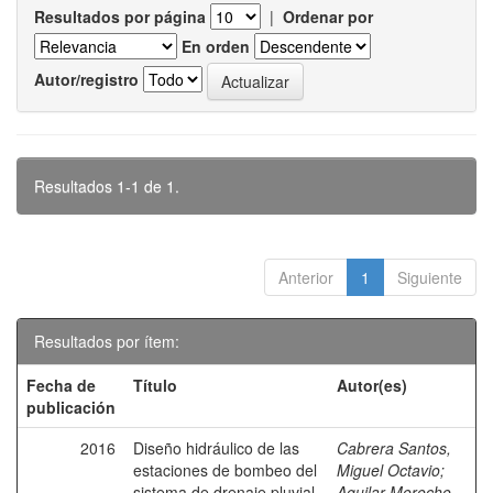
Resultados por página
|
Ordenar por
En orden
Autor/registro
Resultados 1-1 de 1.
Anterior
1
Siguiente
Resultados por ítem:
Fecha de
Título
Autor(es)
publicación
2016
Diseño hidráulico de las
Cabrera Santos,
estaciones de bombeo del
Miguel Octavio
;
sistema de drenaje pluvial
Aguilar Morocho,