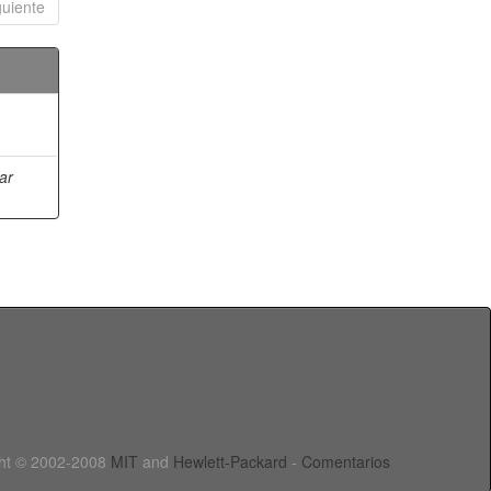
guiente
ar
ht © 2002-2008
MIT
and
Hewlett-Packard
-
Comentarios