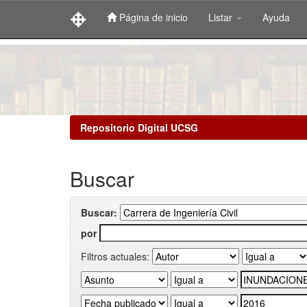
Página de inicio
Listar
Ayuda
Skip
navigation
Repositorio Digital UCSG
Buscar
Buscar:
por
Filtros actuales: